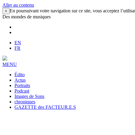
Aller au contenu
En poursuivant votre navigation sur ce site, vous acceptez l’utilisa
×
Des mondes de musiques
EN
FR
MENU
Édito
Actus
Portraits
Podcast
Images de Sons
chroniques
GAZETTE des FACTEUR.E.S