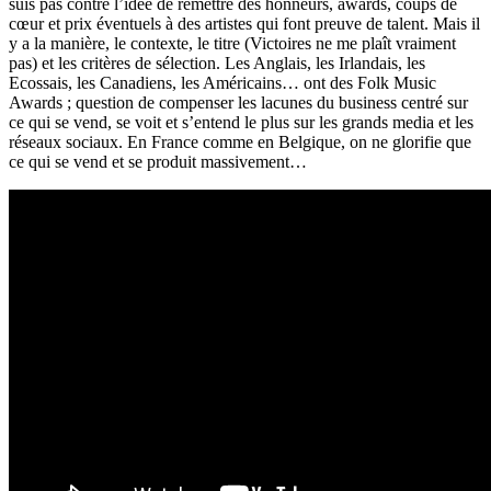
suis pas contre l’idée de remettre des honneurs, awards, coups de
cœur et prix éventuels à des artistes qui font preuve de talent. Mais il
y a la manière, le contexte, le titre (Victoires ne me plaît vraiment
pas) et les critères de sélection. Les Anglais, les Irlandais, les
Ecossais, les Canadiens, les Américains… ont des Folk Music
Awards ; question de compenser les lacunes du business centré sur
ce qui se vend, se voit et s’entend le plus sur les grands media et les
réseaux sociaux. En France comme en Belgique, on ne glorifie que
ce qui se vend et se produit massivement…