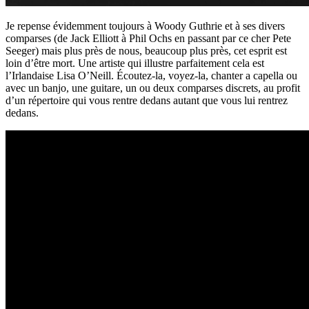
Je repense évidemment toujours à Woody Guthrie et à ses divers
comparses (de Jack Elliott à Phil Ochs en passant par ce cher Pete
Seeger) mais plus près de nous, beaucoup plus près, cet esprit est
loin d’être mort. Une artiste qui illustre parfaitement cela est
l’Irlandaise Lisa O’Neill. Écoutez-la, voyez-la, chanter a capella ou
avec un banjo, une guitare, un ou deux comparses discrets, au profit
d’un répertoire qui vous rentre dedans autant que vous lui rentrez
dedans.