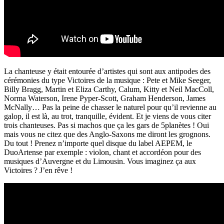
La chanteuse y était entourée d’artistes qui sont aux antipodes des
cérémonies du type Victoires de la musique : Pete et Mike Seeger,
Billy Bragg, Martin et Eliza Carthy, Calum, Kitty et Neil MacColl,
Norma Waterson, Irene Pyper-Scott, Graham Henderson, James
McNally… Pas la peine de chasser le naturel pour qu’il revienne au
galop, il est là, au trot, tranquille, évident. Et je viens de vous citer
trois chanteuses. Pas si machos que ça les gars de 5planètes ! Oui
mais vous ne citez que des Anglo-Saxons me diront les grognons.
Du tout ! Prenez n’importe quel disque du label AEPEM, le
DuoArtense par exemple : violon, chant et accordéon pour des
musiques d’Auvergne et du Limousin. Vous imaginez ça aux
Victoires ? J’en rêve !