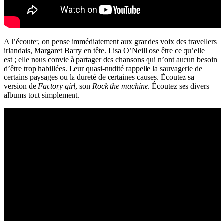
A l’écouter, on pense immédiatement aux grandes voix des travellers
irlandais, Margaret Barry en tête. Lisa O’Neill ose être ce qu’elle
est ; elle nous convie à partager des chansons qui n’ont aucun besoin
d’être trop habillées. Leur quasi-nudité rappelle la sauvagerie de
certains paysages ou la dureté de certaines causes. Écoutez sa
version de
Factory girl
, son
Rock the machine
. Écoutez ses divers
albums tout simplement.