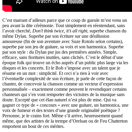
C’est marrant d’ailleurs parce que ce coup de gueule m’est venu un
peu avant la dite cérémonie. Tout simplement en réentendant, sans
l’avoir cherché,
Don’t think twice, it’s all right
, superbe chanson du
même Dylan. Superbe par son écriture sur une désillusion
amoureuse (fin de son aventure avec Suze Rotolo selon certains),
superbe par son jeu de guitare, sa voix et son harmonica. Superbe
par son style : du Dylan pur jus des premières années. Simple,
efficace, sans fioritures inutiles, sans clichés. C’est le début d’une
époque folk qui trouve un écho auprès d’un public plus large via les
disques et les concerts. Et le Bob s’impose avec un talent que je
résume en un mot : simplicité. Et ceci n’a rien à voir avec
l’éventuelle complexité de son écriture, je parle de cette façon de
chanter, de concevoir la chanson comme un vecteur d’expression
personnalisée – exactement comme peuvent le revendiquer certains
chanteurs qui s’en vont remporter des victoires de la musique sans
doute. Excepté que cet élan naturel n’est plus de mise. Qui va
gagner ce type de « concours » avec une guitare, un harmonica, une
voix de fumeur et des textes d’une grande originalité poétique ?
Personne, je le crains fort. Même s’il arrive, heureusement quand
même, que des artistes de la trempe d’Orelsan ou de Feu Chatterton
emportent un bout de ces mérites.