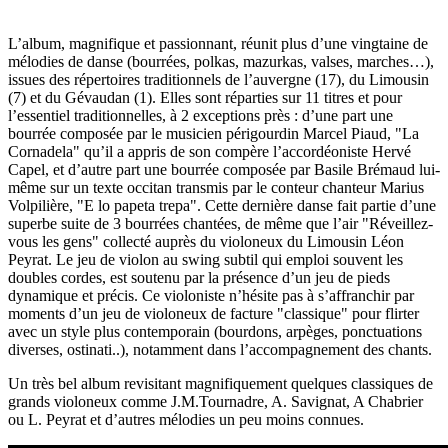
L’album, magnifique et passionnant, réunit plus d’une vingtaine de
mélodies de danse (bourrées, polkas, mazurkas, valses, marches…),
issues des répertoires traditionnels de l’auvergne (17), du Limousin
(7) et du Gévaudan (1). Elles sont réparties sur 11 titres et pour
l’essentiel traditionnelles, à 2 exceptions près : d’une part une
bourrée composée par le musicien périgourdin Marcel Piaud, "La
Cornadela" qu’il a appris de son compère l’accordéoniste Hervé
Capel, et d’autre part une bourrée composée par Basile Brémaud lui-
même sur un texte occitan transmis par le conteur chanteur Marius
Volpilière, "E lo papeta trepa". Cette dernière danse fait partie d’une
superbe suite de 3 bourrées chantées, de même que l’air "Réveillez-
vous les gens" collecté auprès du violoneux du Limousin Léon
Peyrat. Le jeu de violon au swing subtil qui emploi souvent les
doubles cordes, est soutenu par la présence d’un jeu de pieds
dynamique et précis. Ce violoniste n’hésite pas à s’affranchir par
moments d’un jeu de violoneux de facture "classique" pour flirter
avec un style plus contemporain (bourdons, arpèges, ponctuations
diverses, ostinati..), notamment dans l’accompagnement des chants.
Un très bel album revisitant magnifiquement quelques classiques de
grands violoneux comme J.M.Tournadre, A. Savignat, A Chabrier
ou L. Peyrat et d’autres mélodies un peu moins connues.