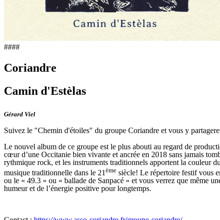
####
Coriandre
Camin d'Estèlas
Gérard Viel
Suivez le "Chemin d'étoiles" du groupe Coriandre et vous y partage
Le nouvel album de ce groupe est le plus abouti au regard de production
cœur d’une Occitanie bien vivante et ancrée en 2018 sans jamais tomber
rythmique rock, et les instruments traditionnels apportent la couleur
ème
musique traditionnelle dans le 21
siècle! Le répertoire festif vous
ou le « 49.3 » ou « ballade de Sanpacé » et vous verrez que même une
humeur et de l’énergie positive pour longtemps.
Contact :
https://www.asso-coriandre.fr/groupe-coriandre/