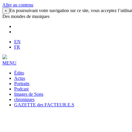
Aller au contenu
En poursuivant votre navigation sur ce site, vous acceptez l’utilisa
×
Des mondes de musiques
EN
FR
MENU
Édito
Actus
Portraits
Podcast
Images de Sons
chroniques
GAZETTE des FACTEUR.E.S