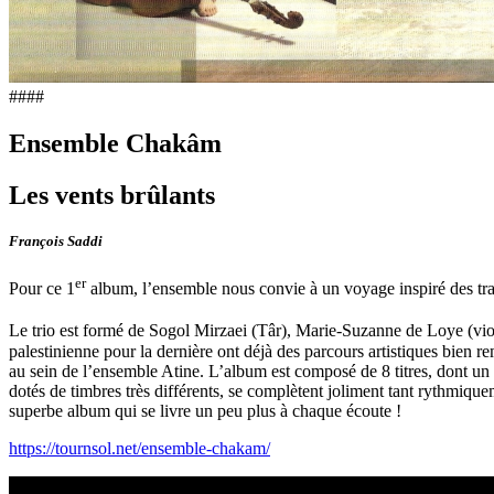
####
Ensemble Chakâm
Les vents brûlants
François Saddi
er
Pour ce 1
album, l’ensemble nous convie à un voyage inspiré des trad
Le trio est formé de Sogol Mirzaei (Târ), Marie-Suzanne de Loye (vio
palestinienne pour la dernière ont déjà des parcours artistiques bien 
au sein de l’ensemble Atine. L’album est composé de 8 titres, dont un c
dotés de timbres très différents, se complètent joliment tant rythmiqu
superbe album qui se livre un peu plus à chaque écoute !
https://tournsol.net/ensemble-chakam/