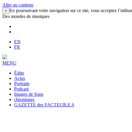
Aller au contenu
En poursuivant votre navigation sur ce site, vous acceptez l’utilisa
×
Des mondes de musiques
EN
FR
MENU
Édito
Actus
Portraits
Podcast
Images de Sons
chroniques
GAZETTE des FACTEUR.E.S