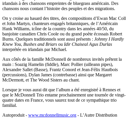
irlandais à des chansons empreintes de bluegrass américain. Des
chansons nous contant l’histoire des peuples et des migrations.
On y croise au hasard des titres, des compositions d’Ewan Mac Coll
et John Martyn, chanteurs engagés britanniques, de l’Américain
Hank Williams, icône de la country dans les années 40/50, du
banjoïste canadien Chris Coole ou du grand poète écossais Robert
Burns. Quelques traditionnels sont aussi présents :
Johnny I Hardly
Knew You
,
Bushes and Briars
ou
Idir Chaiseal Agus Durlas
interprétée en irlandais par Michael.
Aux côtés de la famille McDonnell de nombreux invités prêtent la
main : Soazig Hamelin (fiddle), Marc Pollier (uilleann pipes),
Alexandre Sallet (Basse), Frantz Conord et Jean-Félix Hautbois
(percussions), Dylan James (contrebasse) ainsi que Margaret
McDermott, et The Wood Sisters au chant.
Lorsque je vous aurai dit que l’album a été enregistré à Rennes et
que le McDonnell Trio entame prochainement une tournée de vingt-
quatre dates en France, vous saurez tout de ce sympathique trio
familial.
Autoproduit -
www.mcdonnellmusic.org
- L’Autre Distribution