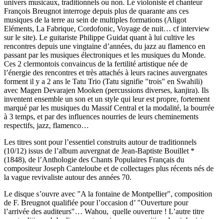
univers musicaux, traditionnels ou non. Le violoniste et chanteur
François Breugnot interroge depuis plus de quarante ans ces
musiques de la terre au sein de multiples formations (Aligot
Eléments, La Fabrique, Cordofonic, Voyage de nuit… cf interview
sur le site). Le guitariste Philippe Guidat quant à lui cultive les
rencontres depuis une vingtaine d’années, du jazz au flamenco en
passant par les musiques électroniques et les musiques du Monde.
Ces 2 clermontois convaincus de la fertilité artistique née de
l’énergie des rencontres et très attachés à leurs racines auvergnates
forment il y a 2 ans le Tatu Trio (Tatu signifie "trois" en Swahili)
avec Magen Devarajen Mooken (percussions diverses, kanjira). Ils
inventent ensemble un son et un style qui leur est propre, fortement
marqué par les musiques du Massif Central et la modalité, la bourrée
à 3 temps, et par des influences nourries de leurs cheminements
respectifs, jazz, flamenco…
Les titres sont pour l’essentiel construits autour de traditionnels
(10/12) issus de l’album auvergnat de Jean-Baptiste Bouillet *
(1848), de l’Anthologie des Chants Populaires Français du
compositeur Joseph Canteloube et de collectages plus récents nés de
la vague revivaliste autour des années 70.
Le disque s’ouvre avec "A la fontaine de Montpellier", composition
de F. Breugnot qualifiée pour l’occasion d’ "Ouverture pour
l’arrivée des auditeurs"… Wahou,
quelle ouverture ! L’autre titre