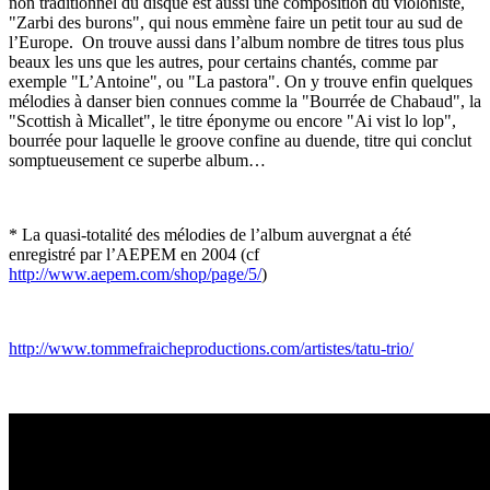
non traditionnel du disque est aussi une composition du violoniste,
"Zarbi des burons", qui nous emmène faire un petit tour au sud de
l’Europe.
On trouve aussi dans l’album nombre de titres tous plus
beaux les uns que les autres, pour certains chantés, comme par
exemple "L’Antoine", ou "La pastora". On y trouve enfin quelques
mélodies à danser bien connues comme la "Bourrée de Chabaud", la
"Scottish à Micallet", le titre éponyme ou encore "Ai vist lo lop",
bourrée pour laquelle le groove confine au duende, titre qui conclut
somptueusement ce superbe album…
* La quasi-totalité des mélodies de l’album auvergnat a été
enregistré par l’AEPEM en 2004 (cf
http://www.aepem.com/shop/page/5/
)
http://www.tommefraicheproductions.com/artistes/tatu-trio/