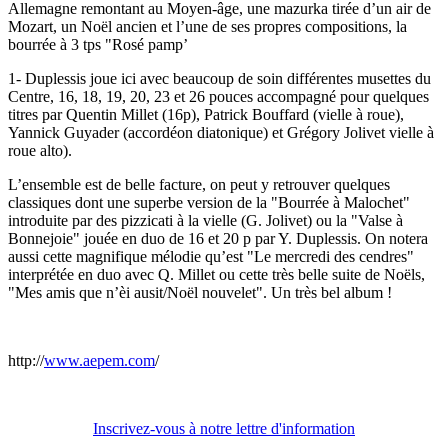
Allemagne remontant au Moyen-âge, une mazurka tirée d’un air de
Mozart, un Noël ancien et l’une de ses propres compositions, la
bourrée à 3 tps "Rosé pamp’
1- Duplessis joue ici avec beaucoup de soin différentes musettes du
Centre, 16, 18, 19, 20, 23 et 26 pouces accompagné pour quelques
titres par Quentin Millet (16p), Patrick Bouffard (vielle à roue),
Yannick Guyader (accordéon diatonique) et Grégory Jolivet vielle à
roue alto).
L’ensemble est de belle facture, on peut y retrouver quelques
classiques dont une superbe version de la "Bourrée à Malochet"
introduite par des pizzicati à la vielle (G. Jolivet) ou la "Valse à
Bonnejoie" jouée en duo de 16 et 20 p par Y. Duplessis. On notera
aussi cette magnifique mélodie qu’est "Le mercredi des cendres"
interprétée en duo avec Q. Millet ou cette très belle suite de Noëls,
"Mes amis que n’èi ausit/Noël nouvelet". Un très bel album !
http://
www.aepem.com
/
Inscrivez-vous à notre lettre d'information